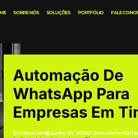
ME
SOBRE NÓS
SOLUÇÕES
PORTFÓLIO
FALE CONO
Automação De
WhatsApp Para
Empresas Em T
CobraUser
junho 30, 2026
Sem Comentário