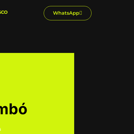
SCO
WhatsApp
imbó
s