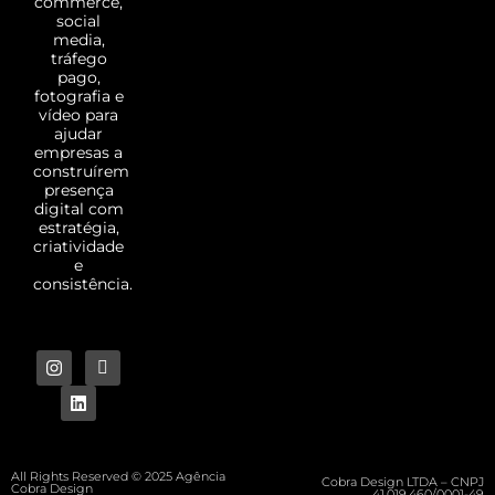
commerce,
social
media,
tráfego
pago,
fotografia e
vídeo para
ajudar
empresas a
construírem
presença
digital com
estratégia,
criatividade
e
consistência.
All Rights Reserved © 2025 Agência
Cobra Design LTDA – CNPJ
Cobra Design
41.019.460/0001-49