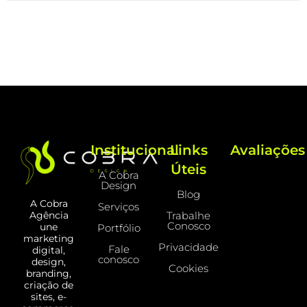
Institucional
Links
Avaliações
Úteis
A Cobra
Design
Blog
A Cobra
Serviços
Trabalhe
Agência
Conosco
une
Portfólio
marketing
Privacidade
Fale
digital,
conosco
design,
Cookies
branding,
criação de
sites, e-