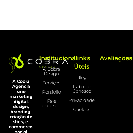
Institucional
Links
Avaliações
Úteis
A Cobra
Design
Blog
A Cobra
Serviços
Trabalhe
Agência
Conosco
une
Portfólio
marketing
Privacidade
Fale
digital,
conosco
design,
Cookies
branding,
criação de
sites, e-
commerce,
social