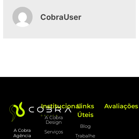
CobraUser
Institucional
Links
Avaliações
Úteis
A Cobra
Design
Blog
A Cobra
Serviços
Trabalhe
Agência