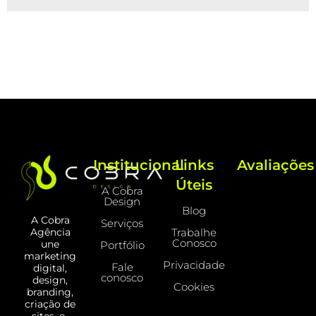
Institucional
Links
Avaliações
Úteis
A Cobra
Design
Blog
A Cobra
Serviços
Trabalhe
Agência
Conosco
une
Portfólio
marketing
Privacidade
Fale
digital,
conosco
design,
Cookies
branding,
criação de
sites, e-