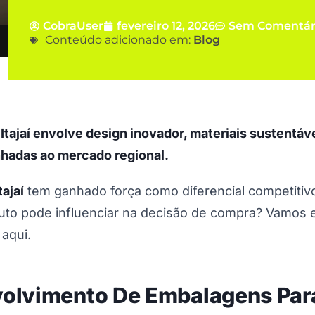
CobraUser
fevereiro 12, 2026
Sem Comentár
Conteúdo adicionado em:
Blog
ajaí envolve design inovador, materiais sustentáv
nhadas ao mercado regional.
ajaí
tem ganhado força como diferencial competitiv
o pode influenciar na decisão de compra? Vamos e
aqui.
olvimento De Embalagens Para