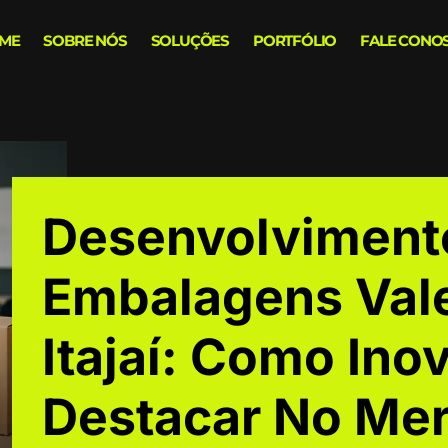
ME
SOBRE NÓS
SOLUÇÕES
PORTFÓLIO
FALE CONO
Desenvolviment
Embalagens Val
Itajaí: Como Ino
Destacar No Me