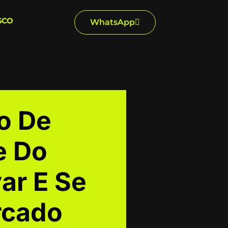
SCO
WhatsApp
o De
e Do
var E Se
rcado