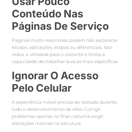
Usar Pouco
Conteúdo Nas
Páginas De Serviço
Páginas muito resumidas podem não esclarecer
escopo, aplicações, etapas ou diferenciais. Isso
reduz a utilidade para o visitante e limita a
capacidade de trabalhar buscas mais específicas.
Ignorar O Acesso
Pelo Celular
A experiência móvel precisa ser testada durante
todo o desenvolvimento de sites. Corrigir
problemas apenas no final costuma exigir
alterações maiores na estrutura.