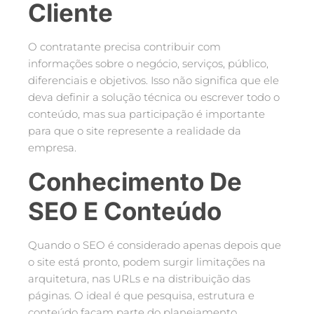
Cliente
O contratante precisa contribuir com
informações sobre o negócio, serviços, público,
diferenciais e objetivos. Isso não significa que ele
deva definir a solução técnica ou escrever todo o
conteúdo, mas sua participação é importante
para que o site represente a realidade da
empresa.
Conhecimento De
SEO E Conteúdo
Quando o SEO é considerado apenas depois que
o site está pronto, podem surgir limitações na
arquitetura, nas URLs e na distribuição das
páginas. O ideal é que pesquisa, estrutura e
conteúdo façam parte do planejamento.