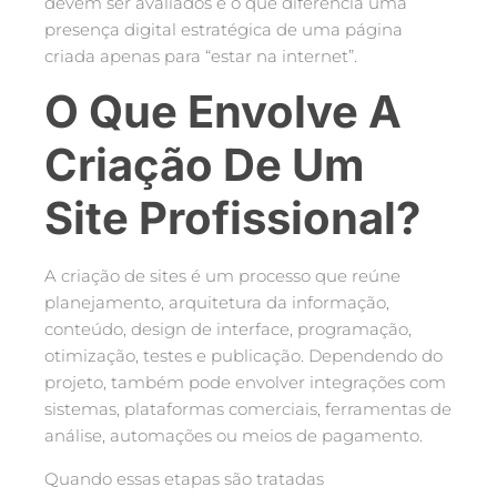
devem ser avaliados e o que diferencia uma
presença digital estratégica de uma página
criada apenas para “estar na internet”.
O Que Envolve A
Criação De Um
Site Profissional?
A criação de sites é um processo que reúne
planejamento, arquitetura da informação,
conteúdo, design de interface, programação,
otimização, testes e publicação. Dependendo do
projeto, também pode envolver integrações com
sistemas, plataformas comerciais, ferramentas de
análise, automações ou meios de pagamento.
Quando essas etapas são tratadas