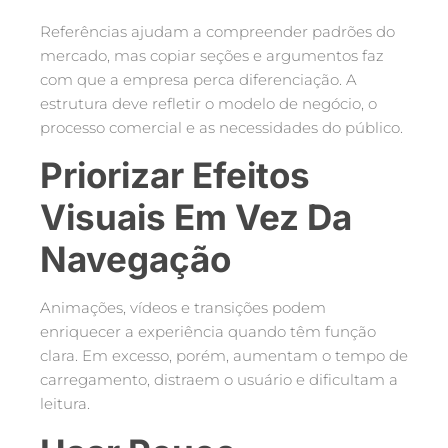
Referências ajudam a compreender padrões do
mercado, mas copiar seções e argumentos faz
com que a empresa perca diferenciação. A
estrutura deve refletir o modelo de negócio, o
processo comercial e as necessidades do público.
Priorizar Efeitos
Visuais Em Vez Da
Navegação
Animações, vídeos e transições podem
enriquecer a experiência quando têm função
clara. Em excesso, porém, aumentam o tempo de
carregamento, distraem o usuário e dificultam a
leitura.