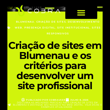
BLUMENAU
,
CRIAÇÃO DE SITES
,
DESENVOLVIMENTO
FALE CONOSCO
WEB
,
PRESENÇA DIGITAL
,
SITE INSTITUCIONAL
,
SITES
RESPONSIVOS
Criação de sites em
Blumenau e os
critérios para
desenvolver um
site profissional
PUBLICADO POR
COBRAUSER
JULHO 8, 2026
DESCUBRA AS MELHORES PRÁTICAS PARA CRIAÇÃO DE SITES EM
BLUMENAU E DESTAQUE SEU NEGÓCIO NO MEIO DIGITAL. VEJA DICAS E
EXEMPLOS ATUALIZADOS.