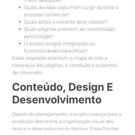
maior destaque?
Quais dúvidas costumam surgir durante o
processo comercial?
Quais ações o visitante deve realizar?
Quais páginas precisam ser encontradas
pelo Google?
O projeto exigirá integrações ou
funcionalidades específicas?
Essas respostas orientam o mapa do site, a
hierarquia das páginas, o conteúdo e os pontos
de conversão.
Conteúdo, Design E
Desenvolvimento
Depois do planejamento, o projeto avança para a
produção dos textos, a organização visual das
telas e o desenvolvimento técnico. Essas frentes