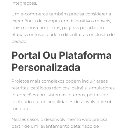
integrações.
Um e-commerce também precisa considerar a
experiência de compra em dispositivos móveis,
pois menus complexos, páginas pesadas ou
etapas confusas podem dificultar a conclusão do
pedido.
Portal Ou Plataforma
Personalizada
Projetos mais complexos podem incluir áreas
restritas, catálogos técnicos, painéis, simuladores,
integrações com sistemas internos, portais de
conteúdo ou funcionalidades desenvolvidas sob
medida.
Nesses casos, o desenvolvimento web precisa
partir de um levantamento detalhado de