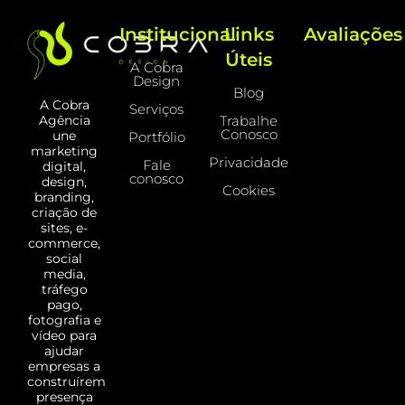
Institucional
Links
Avaliações
Úteis
A Cobra
Design
Blog
A Cobra
Serviços
Trabalhe
Agência
Conosco
une
Portfólio
marketing
Privacidade
Fale
digital,
conosco
design,
Cookies
branding,
criação de
sites, e-
commerce,
social
media,
tráfego
pago,
fotografia e
vídeo para
ajudar
empresas a
construírem
presença