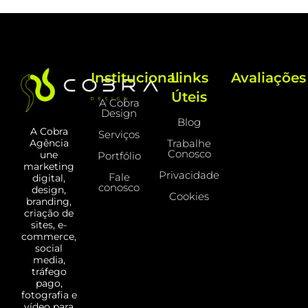
Institucional
Links
Avaliações
Úteis
A Cobra
Design
Blog
A Cobra
Serviços
Trabalhe
Agência
Conosco
une
Portfólio
marketing
Privacidade
Fale
digital,
conosco
design,
Cookies
branding,
criação de
sites, e-
commerce,
social
media,
tráfego
pago,
fotografia e
vídeo para