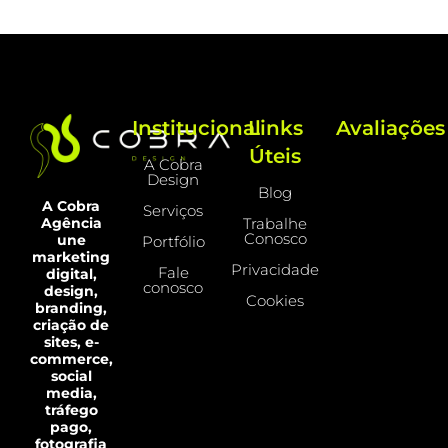
Institucional
Links
Avaliações
Úteis
A Cobra
Design
Blog
A Cobra
Serviços
Trabalhe
Agência
Conosco
une
Portfólio
marketing
Privacidade
Fale
digital,
conosco
design,
Cookies
branding,
criação de
sites, e-
commerce,
social
media,
tráfego
pago,
fotografia