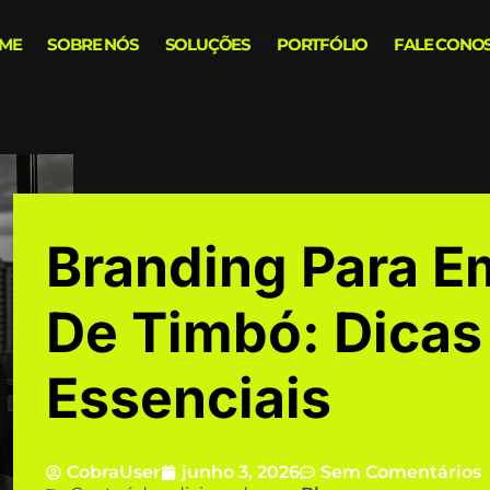
ME
SOBRE NÓS
SOLUÇÕES
PORTFÓLIO
FALE CONO
Branding Para E
De Timbó: Dicas
Essenciais
CobraUser
junho 3, 2026
Sem Comentários