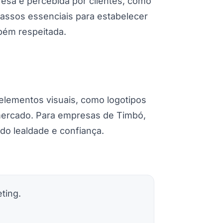
resa é percebida por clientes, como
 passos essenciais para estabelecer
bém respeitada.
elementos visuais, como logotipos
mercado. Para empresas de Timbó,
do lealdade e confiança.
eting.