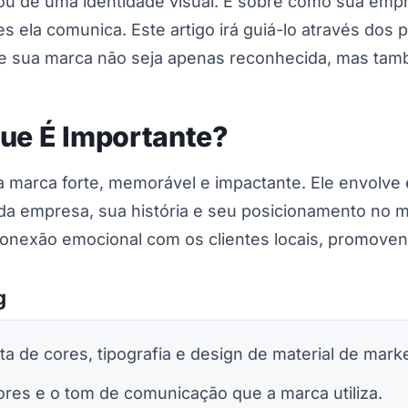
 ou de uma identidade visual. É sobre como sua emp
es ela comunica. Este artigo irá guiá-lo através dos
e sua marca não seja apenas reconhecida, mas tam
Que É Importante?
 marca forte, memorável e impactante. Ele envolve 
da empresa, sua história e seu posicionamento no 
conexão emocional com os clientes locais, promoven
g
eta de cores, tipografia e design de material de mark
lores e o tom de comunicação que a marca utiliza.