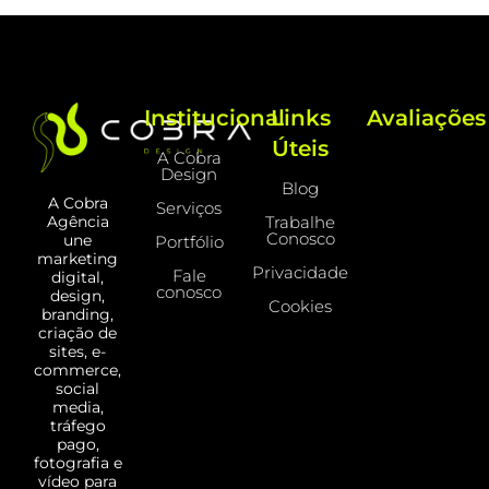
Institucional
Links
Avaliações
Úteis
A Cobra
Design
Blog
A Cobra
Serviços
Trabalhe
Agência
Conosco
une
Portfólio
marketing
Privacidade
Fale
digital,
conosco
design,
Cookies
branding,
criação de
sites, e-
commerce,
social
media,
tráfego
pago,
fotografia e
vídeo para