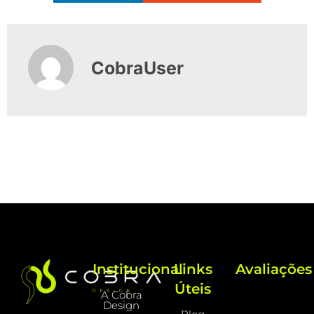
CobraUser
Institucional
Links
Avaliações
Úteis
A Cobra
Design