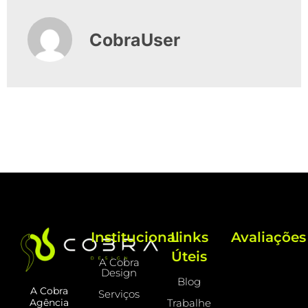
CobraUser
Institucional
Links
Avaliações
Úteis
A Cobra
Design
Blog
A Cobra
Serviços
Trabalhe
Agência