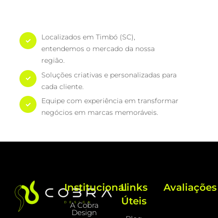
Localizados em Timbó (SC),
entendemos o mercado da nossa
região.
Soluções criativas e personalizadas para
cada cliente.
Equipe com experiência em transformar
negócios em marcas memoráveis.
Institucional
Links
Avaliações
Úteis
A Cobra
Design