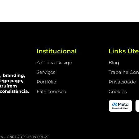
Institucional
Links Úte
A Cobra Design
Blog
Serviços
Trabalhe Co
, branding,
áfego pago,
Portfólio
Privacidade
struírem
Fale conosco
Cookies
 consistência.
A – CNPJ 41.019.460/0001-49