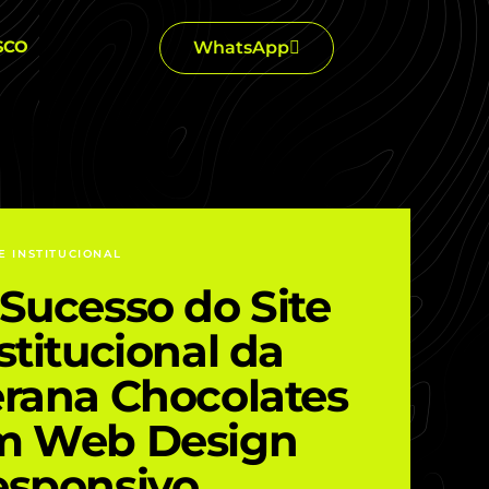
SCO
WhatsApp
TE INSTITUCIONAL
Sucesso do Site
stitucional da
rana Chocolates
m Web Design
esponsivo