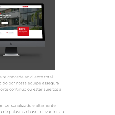
ite concede ao cliente total
cido por nossa equipe assegura
rte contínuo ou estar sujeitos a
gn personalizado e altamente
a de palavras-chave relevantes ao