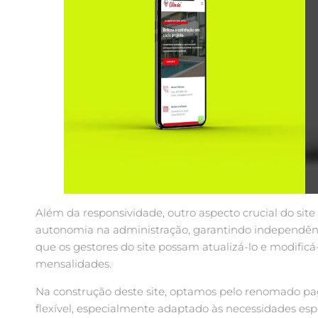
Além da responsividade, outro aspecto crucial do site
autonomia na administração, garantindo independênci
que os gestores do site possam atualizá-lo e modific
mensalidades.
Na construção deste site, optamos pelo renomado pa
flexível, especialmente adaptado às necessidades esp