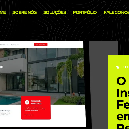
ME
SOBRE NÓS
SOLUÇÕES
PORTFÓLIO
FALE CONO
SI
O 
In
Fe
e
R