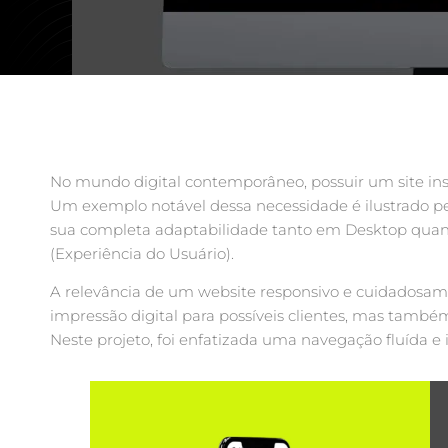
No mundo digital contemporâneo, possuir um site ins
Um exemplo notável dessa necessidade é ilustrado pel
sua completa adaptabilidade tanto em Desktop quanto
(Experiência do Usuário).
A relevância de um website responsivo e cuidadosamen
impressão digital para possíveis clientes, mas tam
Neste projeto, foi enfatizada uma navegação fluída e i