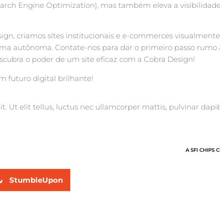
earch Engine Optimization), mas também eleva a visibilidad
ign, criamos sites institucionais e e-commerces visualment
orma autônoma. Contate-nos para dar o primeiro passo rumo a
cubra o poder de um site eficaz com a Cobra Design!
 futuro digital brilhante!
. Ut elit tellus, luctus nec ullamcorper mattis, pulvinar dapib
A SFI CHIPS C
StumbleUpon