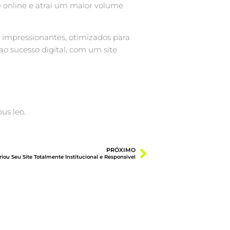
e online e atrai um maior volume
e impressionantes, otimizados para
o sucesso digital, com um site
us leo.
PRÓXIMO
riou Seu Site Totalmente Institucional e Responsivel