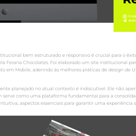
PUB
WWW
titucional bem estruturado e responsivo é crucial para o ê
a Ferana Chocolates. Foi elaborado um site institucional pa
 em Mobile, aderindo às melhores práticas de design de UI 
te planejado no atual contexto é indiscutível. Ele não ape
bém serve como uma plataforma fundamental para a consolida
ntuitiva, aspectos essenciais para garantir uma experiência sa