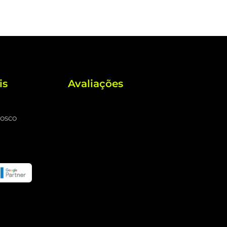
is
Avaliações
nosco