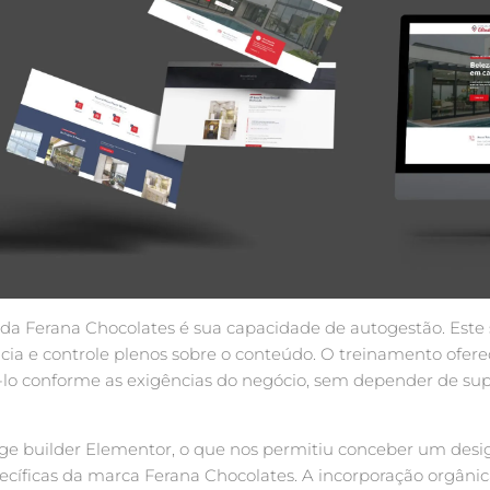
 da Ferana Chocolates é sua capacidade de autogestão. Este s
a e controle plenos sobre o conteúdo. O treinamento ofere
á-lo conforme as exigências do negócio, sem depender de supo
ge builder Elementor, o que nos permitiu conceber um desi
ecíficas da marca Ferana Chocolates. A incorporação orgânic