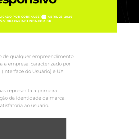
LICADO POR
COBRAUSER
ABRIL 26, 2024
.VIDRACARIAOLINDA.COM.BR
xito de qualquer empreendimento.
ra a empresa, caracterizado por
(Interface do Usuário) e UX
nas representa a primeira
ção da identidade da marca.
tisfatória ao usuário.