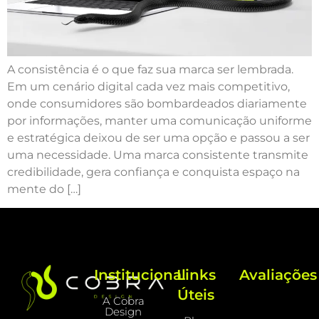
A consistência é o que faz sua marca ser lembrada.
Em um cenário digital cada vez mais competitivo,
onde consumidores são bombardeados diariamente
por informações, manter uma comunicação uniforme
e estratégica deixou de ser uma opção e passou a ser
uma necessidade. Uma marca consistente transmite
credibilidade, gera confiança e conquista espaço na
mente do […]
Institucional
Links
Avaliações
Úteis
A Cobra
Design