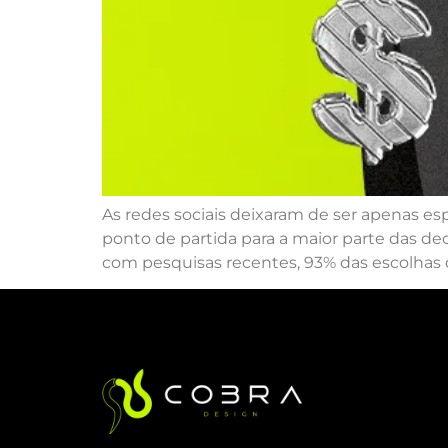
As redes sociais deixaram de ser apenas es
ponto de partida para a maior parte das de
com pesquisas recentes, 93% das escolhas 