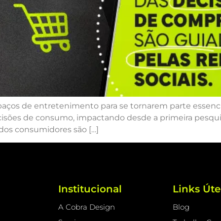
paços de entretenimento para se tornarem parte essencia
cisões de consumo, impactando desde a primeira pesquis
dos consumidores são […]
Institucional
Links Úte
A Cobra Design
Blog