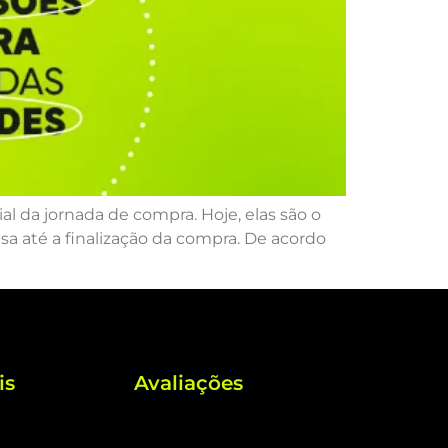
l da jornada de compra. Hoje, elas são o
a até a finalização da compra. De acordo
is
Avaliações