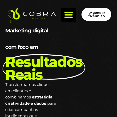
Agendar
Reunião
FALE CONOSCO
Marketing digital
com foco em
Resultados
Reais
Transformamos cliques
em clientes e
combinamos
estratégia,
criatividade e dados
para
criar campanhas
inteligentes que