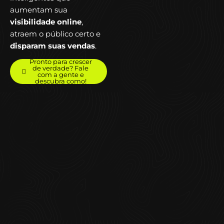
aumentam sua
visibilidade online
,
atraem o público certo e
disparam suas vendas
.
Pronto para crescer
de verdade? Fale
com a gente e
descubra como!