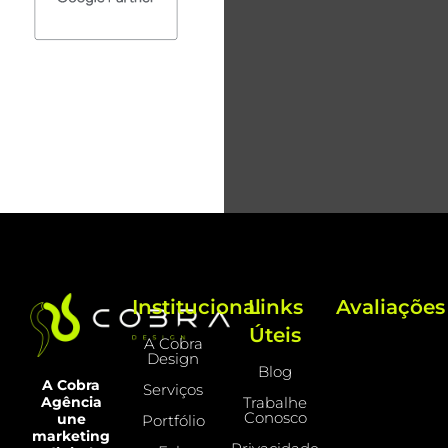
Institucional
Links
Avaliações
Úteis
A Cobra
Design
Blog
A Cobra
Serviços
Trabalhe
Agência
Conosco
une
Portfólio
marketing