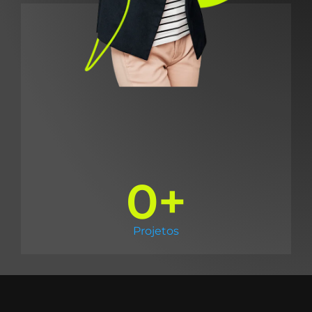
0
+
Clientes
0
+
Sold Items
0
+
Projetos